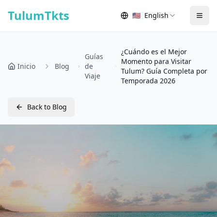
Skip to content
TulumTkts
🇺🇸
English
Togg
¿Cuándo es el Mejor
Guías
Momento para Visitar
Inicio
Blog
de
Tulum? Guía Completa por
Viaje
Temporada 2026
Back to Blog