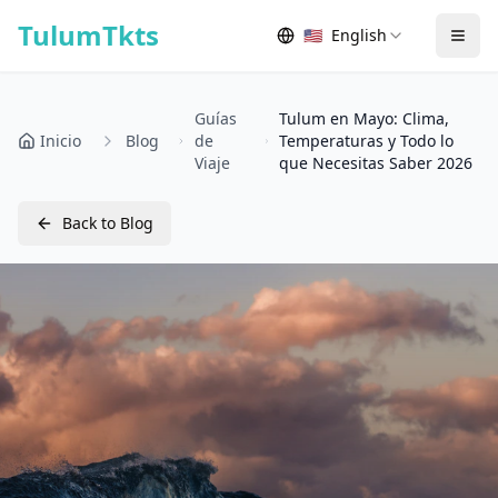
Skip to content
TulumTkts
🇺🇸
English
Togg
Guías
Tulum en Mayo: Clima,
Inicio
Blog
de
Temperaturas y Todo lo
Viaje
que Necesitas Saber 2026
Back to Blog