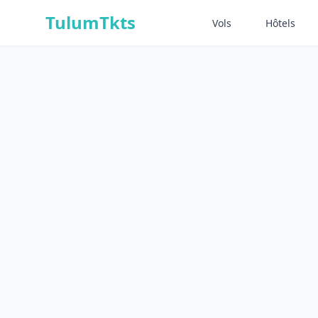
Skip to content
TulumTkts
Vols
Hôtels