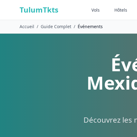
Skip to content
TulumTkts
Vols
Hôtels
Accueil
/
Guide Complet
/
Événements
Év
Mexiq
Découvrez les m