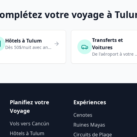
omplétez votre voyage à Tul
Transferts et
Hôtels à Tulum
Voitures
Dès 50$/nuit avec annulation gratuite
De l'aéroport à v
Planifiez votre
Expériences
Voyage
Cenotes
Vols vers Cancún
Ruines Mayas
Hôtels à Tulum
Circuits de Plage