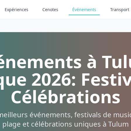
Expériences
Cenotes
Événements
Transport
énements à Tu
ue 2026: Festiv
Célébrations
eilleurs événements, festivals de musiq
plage et célébrations uniques à Tulum