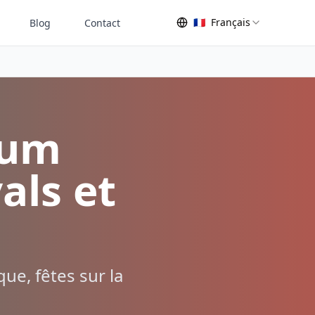
🇫🇷
Français
Blog
Contact
lum
als et
ue, fêtes sur la