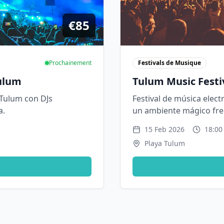
€85
Prochainement
Festivals de Musique
ulum
Tulum Music Festi
 Tulum con DJs
Festival de música elect
a.
un ambiente mágico fren
15 Feb 2026
18:00
Playa Tulum