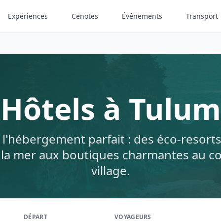
Expériences
Cenotes
Événements
Transport
Hôtels à Tulum
 l'hébergement parfait : des éco-resorts
à la mer aux boutiques charmantes au c
village.
DÉPART
VOYAGEURS