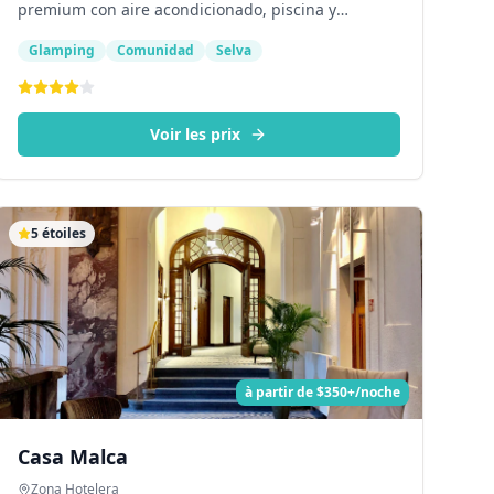
premium con aire acondicionado, piscina y
comunidad internacional.
Glamping
Comunidad
Selva
Voir les prix
5
étoiles
à partir de
$350+/noche
Casa Malca
Zona Hotelera