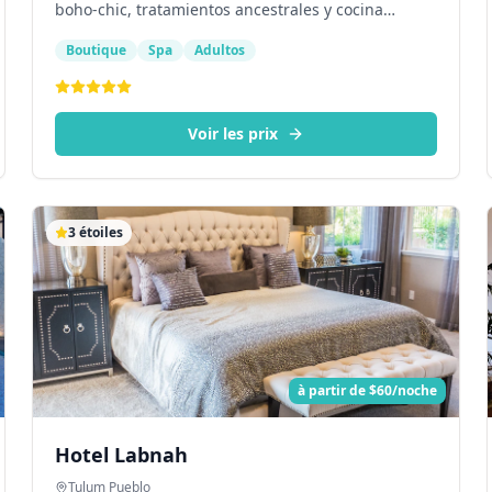
boho-chic, tratamientos ancestrales y cocina
orgánica frente al Caribe.
Boutique
Spa
Adultos
Voir les prix
3
étoiles
à partir de
$60/noche
Hotel Labnah
Tulum Pueblo