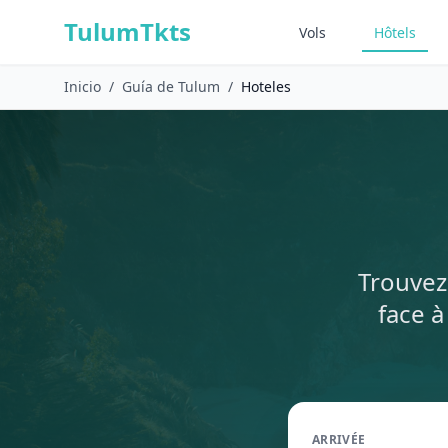
Skip to content
TulumTkts
Vols
Hôtels
Inicio
/
Guía de Tulum
/
Hoteles
Trouvez
face 
ARRIVÉE