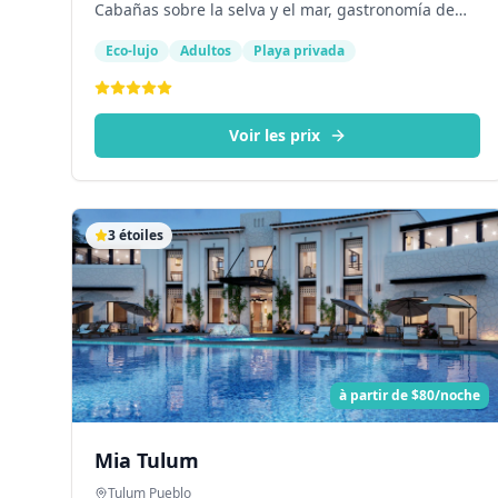
Cabañas sobre la selva y el mar, gastronomía de
autor y spa holístico.
Eco-lujo
Adultos
Playa privada
Voir les prix
3
étoiles
à partir de
$80/noche
Mia Tulum
Tulum Pueblo