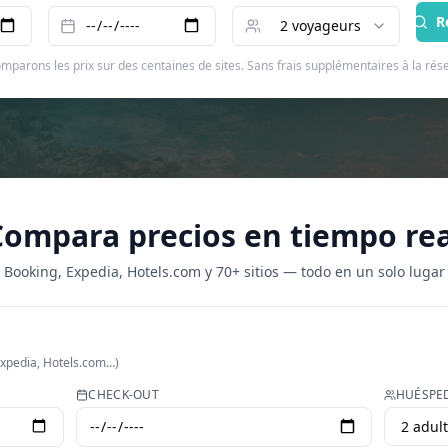
R
2
voyageurs
mparons les prix sur des centaines de sites. Sans frais supplémentaires à la rése
Compara precios en tiempo rea
Booking, Expedia, Hotels.com y 70+ sitios — todo en un solo lugar
Expedia, Hotels.com…)
CHECK-OUT
HUÉSPE