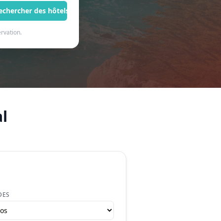
echercher des hôtels
rvation.
l
DES