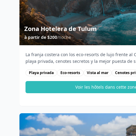
Zona Hotelera de Tulum
à partir de
$200
/noche
La franja costera con los eco-resorts de lujo frente al 
playa privada, cenotes secretos y la mejor puesta de s
Playa privada
Eco-resorts
Vista al mar
Cenotes pr
Voir les hôtels dans cette zon