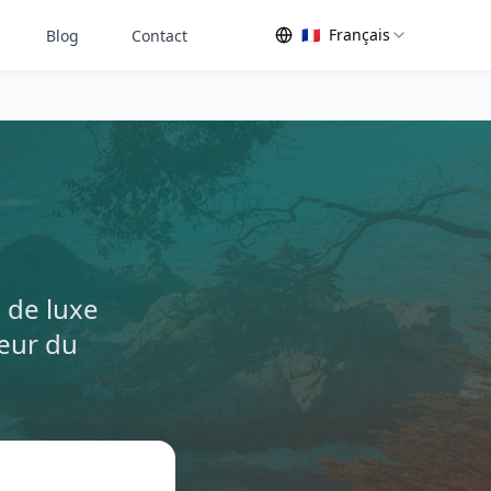
🇫🇷
Français
Blog
Contact
 de luxe
œur du