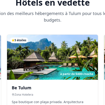
Hôtels en vedette
ion des meilleurs hébergements à Tulum pour tous le
budgets.
5
étoiles
à partir de
$400+/noche
Be Tulum
Zona Hotelera
Spa boutique con playa privada. Arquitectura