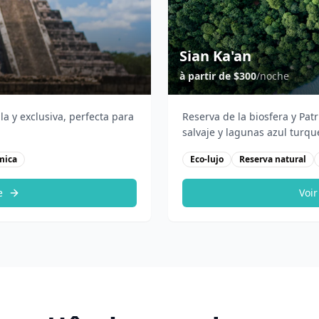
Sian Ka'an
à partir de
$300
/noche
la y exclusiva, perfecta para
Reserva de la biosfera y Pa
salvaje y lagunas azul turqu
mica
Eco-lujo
Reserva natural
e
Voir