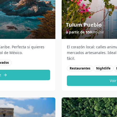
Tulum Pueblo
à partir de
$50
/noche
Caribe. Perfecta si quieres
El corazón local: calles ani
ol de México.
mercados artesanales. Ideal
fácil.
ivados
Restaurantes
Nightlife
e
Voir