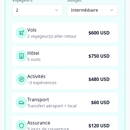
2
Intermédiaire
Vols
$
600
USD
2 voyageur(s) aller-retour
Hôtel
$
750
USD
5 nuits
Activités
$
480
USD
~3 expériences
Transport
$
60
USD
Transfert aéroport + local
Assurance
$
120
USD
5 jours de couverture