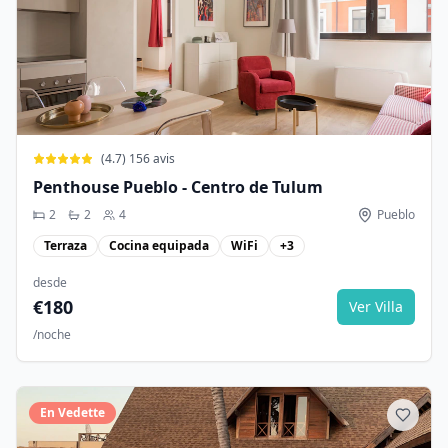
(
4.7
)
156
avis
Penthouse Pueblo - Centro de Tulum
2
2
4
Pueblo
Terraza
Cocina equipada
WiFi
+
3
desde
€
180
Ver Villa
/noche
En Vedette