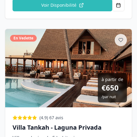
Voir Disponibilité
En Vedette
à partir de
€
650
/
par nuit
(
4.9
)
67
avis
Villa Tankah - Laguna Privada