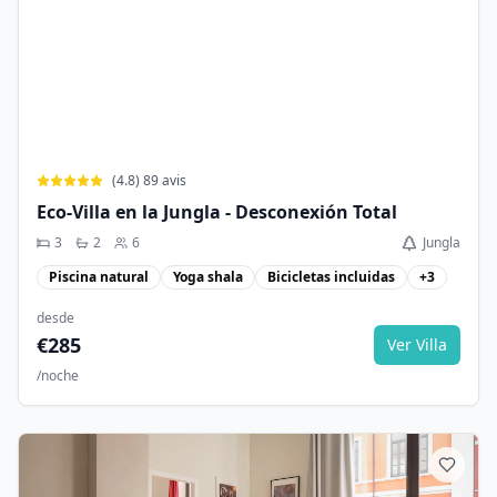
(
4.8
)
89
avis
Eco-Villa en la Jungla - Desconexión Total
3
2
6
Jungla
Piscina natural
Yoga shala
Bicicletas incluidas
+
3
desde
€
285
Ver Villa
/noche