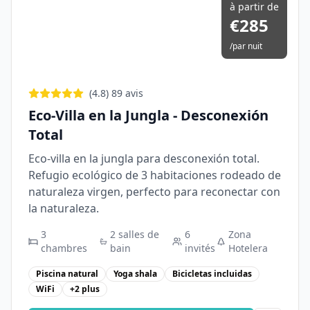
à partir de
€
285
/
par nuit
(
4.8
)
89
avis
Eco-Villa en la Jungla - Desconexión
Total
Eco-villa en la jungla para desconexión total.
Refugio ecológico de 3 habitaciones rodeado de
naturaleza virgen, perfecto para reconectar con
la naturaleza.
3
2
salles de
6
Zona
chambres
bain
invités
Hotelera
Piscina natural
Yoga shala
Bicicletas incluidas
WiFi
+
2
plus