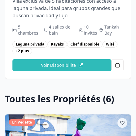
Villa exclusiva de 5 habitaciones con acceso a
laguna privada, ideal para grupos grandes que
buscan privacidad y lujo.
5
4
salles de
10
Tankah
chambres
bain
invités
Bay
Laguna privada
Kayaks
Chef disponible
WiFi
+
2
plus
Voir Disponibilité
Toutes les Propriétés
(
6
)
En Vedette