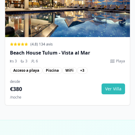
(
4.8
)
134
avis
Beach House Tulum - Vista al Mar
3
3
6
Playa
Acceso a playa
Piscina
WiFi
+
3
desde
€
380
Ver Villa
/noche