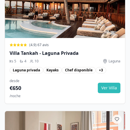
(
4.9
)
67
avis
Villa Tankah - Laguna Privada
5
4
10
Laguna
Laguna privada
Kayaks
Chef disponible
+
3
desde
€
650
Ver Villa
/noche