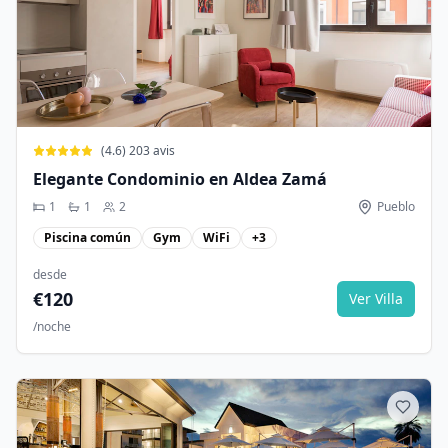
(
4.6
)
203
avis
Elegante Condominio en Aldea Zamá
1
1
2
Pueblo
Piscina común
Gym
WiFi
+
3
desde
€
120
Ver Villa
/noche