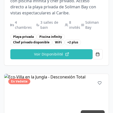
con piscina infinita y chef privado. Acceso
directo a la playa privada de Soliman Bay con
vistas espectaculares al Caribe.
4
3
salles de
8
Soliman
chambres
bain
invités
Bay
Playa privada
Piscina infinity
Chef privado disponible
WiFi
+
2
plus
Voir Disponibilité
En Vedette