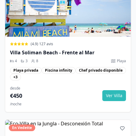
(
4.9
)
127
avis
Villa Soliman Beach - Frente al Mar
4
3
8
Playa
Playa privada
Piscina infinity
Chef privado disponible
+
3
desde
€
450
Ver Villa
/noche
En Vedette