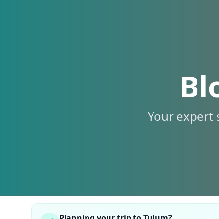
Bl
Your expert 
Planning your trip to Tulum?