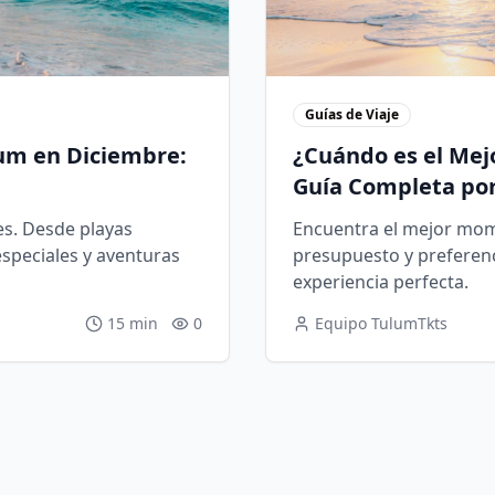
Guías de Viaje
lum en Diciembre:
¿Cuándo es el Mej
Guía Completa po
es. Desde playas
Encuentra el mejor mome
speciales y aventuras
presupuesto y preferenc
experiencia perfecta.
15 min
0
Equipo TulumTkts