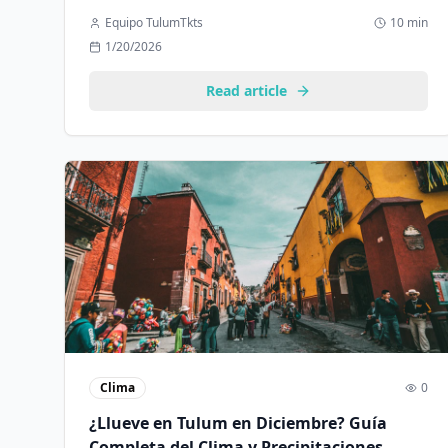
este mes la época perfecta para tu viaje.
Equipo TulumTkts
10 min
1/20/2026
Read article
Clima
0
¿Llueve en Tulum en Diciembre? Guía
Completa del Clima y Precipitaciones