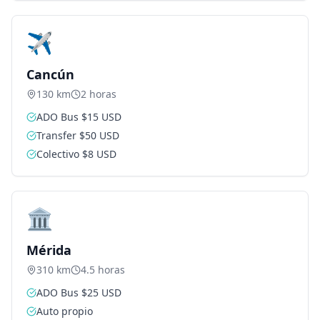
✈️
Cancún
130 km
2 horas
ADO Bus $15 USD
Transfer $50 USD
Colectivo $8 USD
🏛️
Mérida
310 km
4.5 horas
ADO Bus $25 USD
Auto propio