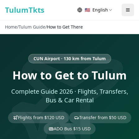
Skip to content
TulumTkts
🇺🇸
English
Togg
Home
/
Tulum Guide
/
How to Get There
CUN Airport · 130 km from Tulum
How to Get to Tulum
Complete Guide 2026 · Flights, Transfers,
Bus & Car Rental
Flights from $120 USD
Transfer from $50 USD
ADO Bus $15 USD