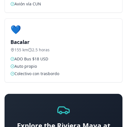
Avión vía CUN
💙
Bacalar
155 km
2.5 horas
ADO Bus $18 USD
Auto propio
Colectivo con trasbordo
Explore the Riviera Maya at