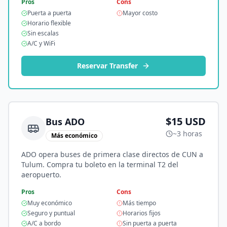
Pros
Cons
Puerta a puerta
Mayor costo
Horario flexible
Sin escalas
A/C y WiFi
Reservar Transfer
$15 USD
Bus ADO
~3 horas
Más económico
ADO opera buses de primera clase directos de CUN a
Tulum. Compra tu boleto en la terminal T2 del
aeropuerto.
Pros
Cons
Muy económico
Más tiempo
Seguro y puntual
Horarios fijos
A/C a bordo
Sin puerta a puerta