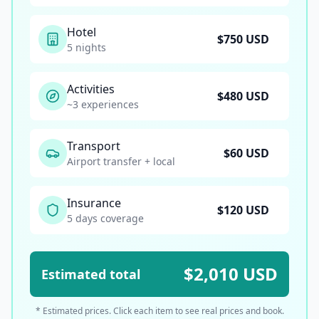
Hotel
$
750
USD
5 nights
Activities
$
480
USD
~3 experiences
Transport
$
60
USD
Airport transfer + local
Insurance
$
120
USD
5 days coverage
$
2,010
USD
Estimated total
* Estimated prices. Click each item to see real prices and book.